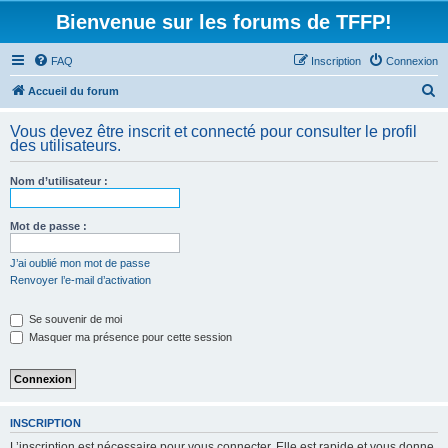
Bienvenue sur les forums de TFFP!
FAQ
Inscription
Connexion
R
Accueil du forum
e
Vous devez être inscrit et connecté pour consulter le profil
c
des utilisateurs.
h
Nom d’utilisateur :
e
r
Mot de passe :
c
h
J’ai oublié mon mot de passe
Renvoyer l’e-mail d’activation
e
r
Se souvenir de moi
Masquer ma présence pour cette session
INSCRIPTION
L’inscription est nécessaire pour vous connecter. Elle est rapide et vous donne