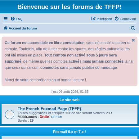
Bienvenue sur les forums de TFFP!
FAQ
Inscription
Connexion
R
Accueil du forum
e
Ce forum est accessible en libre consultation
, sans nécessité de créer un
c
compte. Toutefois, afin de lutter contre les spams, des règles automatiques
h
ont été mises en place.
Tout compte non activé sous 5 jours sera
e
supprimé
, de même que les comptes
activés mais jamais connectés
, ainsi
r
que ceux qui se sont
connectés sans jamais publier de message
.
c
Merci de votre compréhension et bonne lecture !
h
e
Il est 09 août 2026, 01:35
r
Le site web
The French Foxmail Page (TFFP)
Toutes suggestions et critiques sur ce site seront bienvenues !
Modérateurs :
Drelin
,
ra-mon
Sujets :
29
Foxmail 6.x et 7.x !