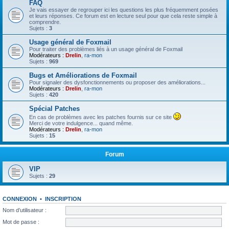
FAQ
Je vais essayer de regrouper ici les questions les plus fréquemment posées
et leurs réponses. Ce forum est en lecture seul pour que cela reste simple à
comprendre.
Sujets :
3
Usage général de Foxmail
Pour traiter des problèmes liés à un usage général de Foxmail
Modérateurs :
Drelin
,
ra-mon
Sujets :
969
Bugs et Améliorations de Foxmail
Pour signaler des dysfonctionnements ou proposer des améliorations...
Modérateurs :
Drelin
,
ra-mon
Sujets :
420
Spécial Patches
En cas de problèmes avec les patches fournis sur ce site
Merci de votre indulgence... quand même.
Modérateurs :
Drelin
,
ra-mon
Sujets :
15
Forum
VIP
Sujets :
29
CONNEXION
•
INSCRIPTION
Nom d’utilisateur :
Mot de passe :