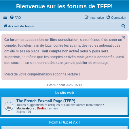
Bienvenue sur les forums de TFFP!
FAQ
Inscription
Connexion
R
Accueil du forum
e
Ce forum est accessible en libre consultation
, sans nécessité de créer un
c
compte. Toutefois, afin de lutter contre les spams, des règles automatiques
h
ont été mises en place.
Tout compte non activé sous 5 jours sera
e
supprimé
, de même que les comptes
activés mais jamais connectés
, ainsi
r
que ceux qui se sont
connectés sans jamais publier de message
.
c
Merci de votre compréhension et bonne lecture !
h
e
Il est 07 août 2026, 15:13
r
Le site web
The French Foxmail Page (TFFP)
Toutes suggestions et critiques sur ce site seront bienvenues !
Modérateurs :
Drelin
,
ra-mon
Sujets :
29
Foxmail 6.x et 7.x !