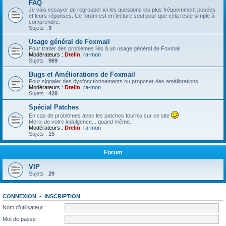
FAQ
Je vais essayer de regrouper ici les questions les plus fréquemment posées
et leurs réponses. Ce forum est en lecture seul pour que cela reste simple à
comprendre.
Sujets :
3
Usage général de Foxmail
Pour traiter des problèmes liés à un usage général de Foxmail
Modérateurs :
Drelin
,
ra-mon
Sujets :
969
Bugs et Améliorations de Foxmail
Pour signaler des dysfonctionnements ou proposer des améliorations...
Modérateurs :
Drelin
,
ra-mon
Sujets :
420
Spécial Patches
En cas de problèmes avec les patches fournis sur ce site
Merci de votre indulgence... quand même.
Modérateurs :
Drelin
,
ra-mon
Sujets :
15
Forum
VIP
Sujets :
29
CONNEXION
•
INSCRIPTION
Nom d’utilisateur :
Mot de passe :