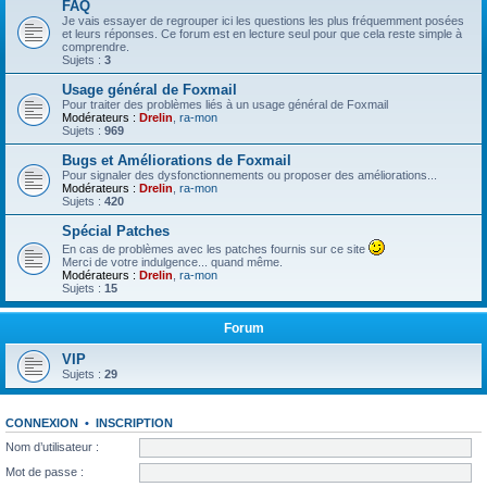
FAQ
Je vais essayer de regrouper ici les questions les plus fréquemment posées
et leurs réponses. Ce forum est en lecture seul pour que cela reste simple à
comprendre.
Sujets :
3
Usage général de Foxmail
Pour traiter des problèmes liés à un usage général de Foxmail
Modérateurs :
Drelin
,
ra-mon
Sujets :
969
Bugs et Améliorations de Foxmail
Pour signaler des dysfonctionnements ou proposer des améliorations...
Modérateurs :
Drelin
,
ra-mon
Sujets :
420
Spécial Patches
En cas de problèmes avec les patches fournis sur ce site
Merci de votre indulgence... quand même.
Modérateurs :
Drelin
,
ra-mon
Sujets :
15
Forum
VIP
Sujets :
29
CONNEXION
•
INSCRIPTION
Nom d’utilisateur :
Mot de passe :