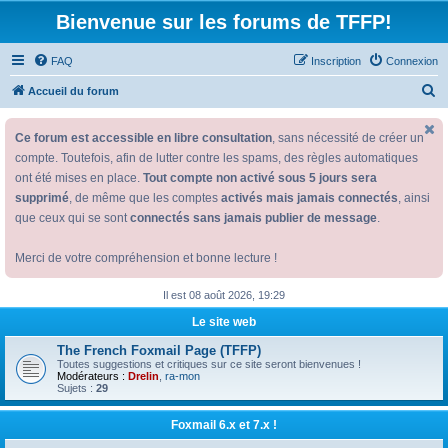
Bienvenue sur les forums de TFFP!
FAQ
Inscription
Connexion
R
Accueil du forum
e
Ce forum est accessible en libre consultation
, sans nécessité de créer un
c
compte. Toutefois, afin de lutter contre les spams, des règles automatiques
h
ont été mises en place.
Tout compte non activé sous 5 jours sera
e
supprimé
, de même que les comptes
activés mais jamais connectés
, ainsi
r
que ceux qui se sont
connectés sans jamais publier de message
.
c
Merci de votre compréhension et bonne lecture !
h
e
Il est 08 août 2026, 19:29
r
Le site web
The French Foxmail Page (TFFP)
Toutes suggestions et critiques sur ce site seront bienvenues !
Modérateurs :
Drelin
,
ra-mon
Sujets :
29
Foxmail 6.x et 7.x !