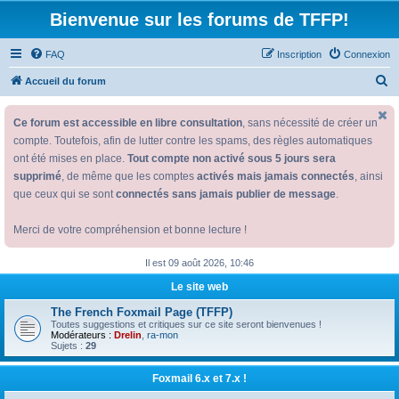
Bienvenue sur les forums de TFFP!
FAQ
Inscription
Connexion
R
Accueil du forum
e
Ce forum est accessible en libre consultation
, sans nécessité de créer un
c
compte. Toutefois, afin de lutter contre les spams, des règles automatiques
h
ont été mises en place.
Tout compte non activé sous 5 jours sera
e
supprimé
, de même que les comptes
activés mais jamais connectés
, ainsi
r
que ceux qui se sont
connectés sans jamais publier de message
.
c
Merci de votre compréhension et bonne lecture !
h
e
Il est 09 août 2026, 10:46
r
Le site web
The French Foxmail Page (TFFP)
Toutes suggestions et critiques sur ce site seront bienvenues !
Modérateurs :
Drelin
,
ra-mon
Sujets :
29
Foxmail 6.x et 7.x !