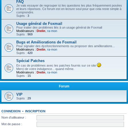
FAQ
Je vais essayer de regrouper ici les questions les plus fréquemment posées
et leurs réponses. Ce forum est en lecture seul pour que cela reste simple à
comprendre.
Sujets :
3
Usage général de Foxmail
Pour traiter des problèmes liés à un usage général de Foxmail
Modérateurs :
Drelin
,
ra-mon
Sujets :
969
Bugs et Améliorations de Foxmail
Pour signaler des dysfonctionnements ou proposer des améliorations...
Modérateurs :
Drelin
,
ra-mon
Sujets :
420
Spécial Patches
En cas de problèmes avec les patches fournis sur ce site
Merci de votre indulgence... quand même.
Modérateurs :
Drelin
,
ra-mon
Sujets :
15
Forum
VIP
Sujets :
29
CONNEXION
•
INSCRIPTION
Nom d’utilisateur :
Mot de passe :