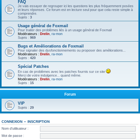
FAQ
Je vais essayer de regrouper ici les questions les plus fréquemment posées
et leurs réponses. Ce forum est en lecture seul pour que cela reste simple à
comprendre.
Sujets :
3
Usage général de Foxmail
Pour traiter des problèmes liés à un usage général de Foxmail
Modérateurs :
Drelin
,
ra-mon
Sujets :
969
Bugs et Améliorations de Foxmail
Pour signaler des dysfonctionnements ou proposer des améliorations...
Modérateurs :
Drelin
,
ra-mon
Sujets :
420
Spécial Patches
En cas de problèmes avec les patches fournis sur ce site
Merci de votre indulgence... quand même.
Modérateurs :
Drelin
,
ra-mon
Sujets :
15
Forum
VIP
Sujets :
29
CONNEXION
•
INSCRIPTION
Nom d’utilisateur :
Mot de passe :