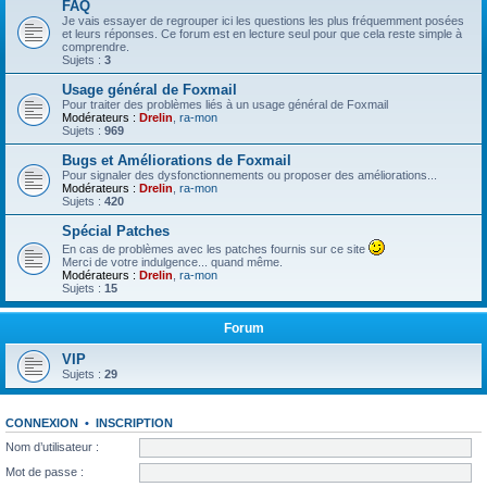
FAQ
Je vais essayer de regrouper ici les questions les plus fréquemment posées
et leurs réponses. Ce forum est en lecture seul pour que cela reste simple à
comprendre.
Sujets :
3
Usage général de Foxmail
Pour traiter des problèmes liés à un usage général de Foxmail
Modérateurs :
Drelin
,
ra-mon
Sujets :
969
Bugs et Améliorations de Foxmail
Pour signaler des dysfonctionnements ou proposer des améliorations...
Modérateurs :
Drelin
,
ra-mon
Sujets :
420
Spécial Patches
En cas de problèmes avec les patches fournis sur ce site
Merci de votre indulgence... quand même.
Modérateurs :
Drelin
,
ra-mon
Sujets :
15
Forum
VIP
Sujets :
29
CONNEXION
•
INSCRIPTION
Nom d’utilisateur :
Mot de passe :