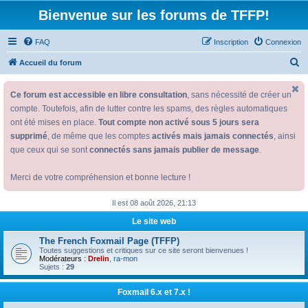
Bienvenue sur les forums de TFFP!
FAQ
Inscription
Connexion
R
Accueil du forum
e
Ce forum est accessible en libre consultation
, sans nécessité de créer un
c
compte. Toutefois, afin de lutter contre les spams, des règles automatiques
h
ont été mises en place.
Tout compte non activé sous 5 jours sera
e
supprimé
, de même que les comptes
activés mais jamais connectés
, ainsi
r
que ceux qui se sont
connectés sans jamais publier de message
.
c
Merci de votre compréhension et bonne lecture !
h
e
Il est 08 août 2026, 21:13
r
Le site web
The French Foxmail Page (TFFP)
Toutes suggestions et critiques sur ce site seront bienvenues !
Modérateurs :
Drelin
,
ra-mon
Sujets :
29
Foxmail 6.x et 7.x !