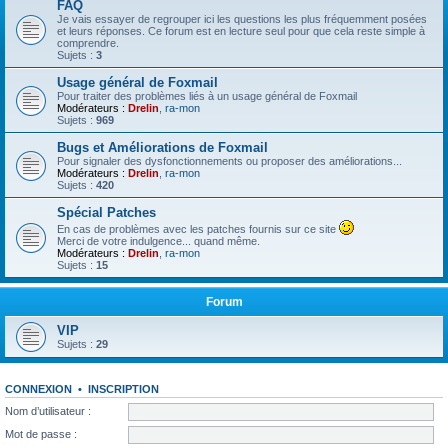
FAQ
Je vais essayer de regrouper ici les questions les plus fréquemment posées
et leurs réponses. Ce forum est en lecture seul pour que cela reste simple à
comprendre.
Sujets :
3
Usage général de Foxmail
Pour traiter des problèmes liés à un usage général de Foxmail
Modérateurs :
Drelin
,
ra-mon
Sujets :
969
Bugs et Améliorations de Foxmail
Pour signaler des dysfonctionnements ou proposer des améliorations...
Modérateurs :
Drelin
,
ra-mon
Sujets :
420
Spécial Patches
En cas de problèmes avec les patches fournis sur ce site
Merci de votre indulgence... quand même.
Modérateurs :
Drelin
,
ra-mon
Sujets :
15
Forum
VIP
Sujets :
29
CONNEXION
•
INSCRIPTION
Nom d’utilisateur :
Mot de passe :