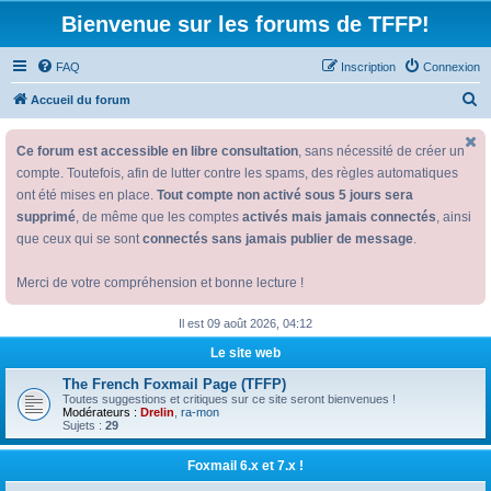
Bienvenue sur les forums de TFFP!
FAQ
Inscription
Connexion
R
Accueil du forum
e
Ce forum est accessible en libre consultation
, sans nécessité de créer un
c
compte. Toutefois, afin de lutter contre les spams, des règles automatiques
h
ont été mises en place.
Tout compte non activé sous 5 jours sera
e
supprimé
, de même que les comptes
activés mais jamais connectés
, ainsi
r
que ceux qui se sont
connectés sans jamais publier de message
.
c
Merci de votre compréhension et bonne lecture !
h
e
Il est 09 août 2026, 04:12
r
Le site web
The French Foxmail Page (TFFP)
Toutes suggestions et critiques sur ce site seront bienvenues !
Modérateurs :
Drelin
,
ra-mon
Sujets :
29
Foxmail 6.x et 7.x !