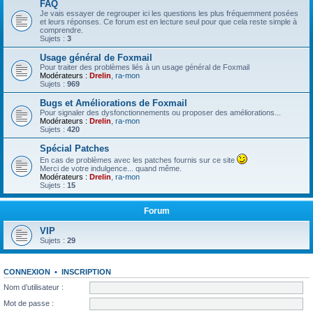
FAQ
Je vais essayer de regrouper ici les questions les plus fréquemment posées
et leurs réponses. Ce forum est en lecture seul pour que cela reste simple à
comprendre.
Sujets :
3
Usage général de Foxmail
Pour traiter des problèmes liés à un usage général de Foxmail
Modérateurs :
Drelin
,
ra-mon
Sujets :
969
Bugs et Améliorations de Foxmail
Pour signaler des dysfonctionnements ou proposer des améliorations...
Modérateurs :
Drelin
,
ra-mon
Sujets :
420
Spécial Patches
En cas de problèmes avec les patches fournis sur ce site
Merci de votre indulgence... quand même.
Modérateurs :
Drelin
,
ra-mon
Sujets :
15
Forum
VIP
Sujets :
29
CONNEXION
•
INSCRIPTION
Nom d’utilisateur :
Mot de passe :