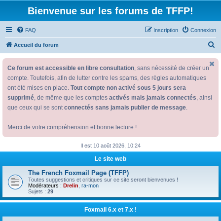
Bienvenue sur les forums de TFFP!
FAQ
Inscription
Connexion
R
Accueil du forum
e
Ce forum est accessible en libre consultation
, sans nécessité de créer un
c
compte. Toutefois, afin de lutter contre les spams, des règles automatiques
h
ont été mises en place.
Tout compte non activé sous 5 jours sera
e
supprimé
, de même que les comptes
activés mais jamais connectés
, ainsi
r
que ceux qui se sont
connectés sans jamais publier de message
.
c
Merci de votre compréhension et bonne lecture !
h
e
Il est 10 août 2026, 10:24
r
Le site web
The French Foxmail Page (TFFP)
Toutes suggestions et critiques sur ce site seront bienvenues !
Modérateurs :
Drelin
,
ra-mon
Sujets :
29
Foxmail 6.x et 7.x !