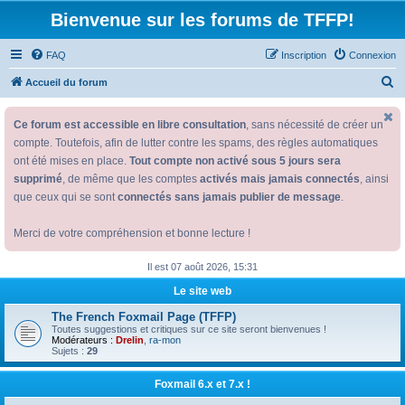
Bienvenue sur les forums de TFFP!
FAQ
Inscription
Connexion
R
Accueil du forum
e
Ce forum est accessible en libre consultation
, sans nécessité de créer un
c
compte. Toutefois, afin de lutter contre les spams, des règles automatiques
h
ont été mises en place.
Tout compte non activé sous 5 jours sera
e
supprimé
, de même que les comptes
activés mais jamais connectés
, ainsi
r
que ceux qui se sont
connectés sans jamais publier de message
.
c
Merci de votre compréhension et bonne lecture !
h
e
Il est 07 août 2026, 15:31
r
Le site web
The French Foxmail Page (TFFP)
Toutes suggestions et critiques sur ce site seront bienvenues !
Modérateurs :
Drelin
,
ra-mon
Sujets :
29
Foxmail 6.x et 7.x !