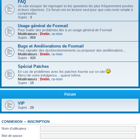
FAQ
Je vais essayer de regrouper ici les questions les plus fréquemment posées
et leurs réponses. Ce forum est en lecture seul pour que cela reste simple à
comprendre.
Sujets :
3
Usage général de Foxmail
Pour traiter des problèmes liés à un usage général de Foxmail
Modérateurs :
Drelin
,
ra-mon
Sujets :
969
Bugs et Améliorations de Foxmail
Pour signaler des dysfonctionnements ou proposer des améliorations...
Modérateurs :
Drelin
,
ra-mon
Sujets :
420
Spécial Patches
En cas de problèmes avec les patches fournis sur ce site
Merci de votre indulgence... quand même.
Modérateurs :
Drelin
,
ra-mon
Sujets :
15
Forum
VIP
Sujets :
29
CONNEXION
•
INSCRIPTION
Nom d’utilisateur :
Mot de passe :