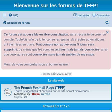
Bienvenue sur les forums de TFFP!
FAQ
Inscription
Connexion
R
Accueil du forum
e
Ce forum est accessible en libre consultation
, sans nécessité de créer un
c
compte. Toutefois, afin de lutter contre les spams, des règles automatiques
h
ont été mises en place.
Tout compte non activé sous 5 jours sera
e
supprimé
, de même que les comptes
activés mais jamais connectés
, ainsi
r
que ceux qui se sont
connectés sans jamais publier de message
.
c
Merci de votre compréhension et bonne lecture !
h
e
Il est 07 août 2026, 12:48
r
Le site web
The French Foxmail Page (TFFP)
Toutes suggestions et critiques sur ce site seront bienvenues !
Modérateurs :
Drelin
,
ra-mon
Sujets :
29
Foxmail 6.x et 7.x !