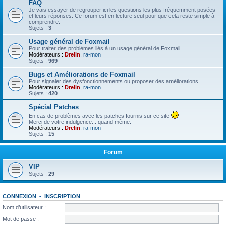
FAQ
Je vais essayer de regrouper ici les questions les plus fréquemment posées
et leurs réponses. Ce forum est en lecture seul pour que cela reste simple à
comprendre.
Sujets :
3
Usage général de Foxmail
Pour traiter des problèmes liés à un usage général de Foxmail
Modérateurs :
Drelin
,
ra-mon
Sujets :
969
Bugs et Améliorations de Foxmail
Pour signaler des dysfonctionnements ou proposer des améliorations...
Modérateurs :
Drelin
,
ra-mon
Sujets :
420
Spécial Patches
En cas de problèmes avec les patches fournis sur ce site
Merci de votre indulgence... quand même.
Modérateurs :
Drelin
,
ra-mon
Sujets :
15
Forum
VIP
Sujets :
29
CONNEXION
•
INSCRIPTION
Nom d’utilisateur :
Mot de passe :