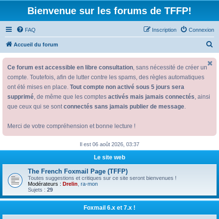
Bienvenue sur les forums de TFFP!
FAQ
Inscription
Connexion
R
Accueil du forum
e
Ce forum est accessible en libre consultation
, sans nécessité de créer un
c
compte. Toutefois, afin de lutter contre les spams, des règles automatiques
h
ont été mises en place.
Tout compte non activé sous 5 jours sera
e
supprimé
, de même que les comptes
activés mais jamais connectés
, ainsi
r
que ceux qui se sont
connectés sans jamais publier de message
.
c
Merci de votre compréhension et bonne lecture !
h
e
Il est 06 août 2026, 03:37
r
Le site web
The French Foxmail Page (TFFP)
Toutes suggestions et critiques sur ce site seront bienvenues !
Modérateurs :
Drelin
,
ra-mon
Sujets :
29
Foxmail 6.x et 7.x !