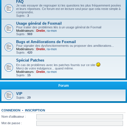
FAQ
Je vais essayer de regrouper ici les questions les plus fréquemment posées
et leurs réponses. Ce forum est en lecture seul pour que cela reste simple à
comprendre.
Sujets :
3
Usage général de Foxmail
Pour traiter des problèmes liés à un usage général de Foxmail
Modérateurs :
Drelin
,
ra-mon
Sujets :
969
Bugs et Améliorations de Foxmail
Pour signaler des dysfonctionnements ou proposer des améliorations...
Modérateurs :
Drelin
,
ra-mon
Sujets :
420
Spécial Patches
En cas de problèmes avec les patches fournis sur ce site
Merci de votre indulgence... quand même.
Modérateurs :
Drelin
,
ra-mon
Sujets :
15
Forum
VIP
Sujets :
29
CONNEXION
•
INSCRIPTION
Nom d’utilisateur :
Mot de passe :