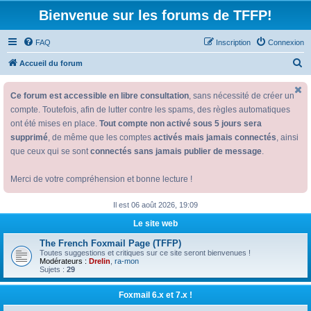
Bienvenue sur les forums de TFFP!
FAQ
Inscription
Connexion
R
Accueil du forum
e
Ce forum est accessible en libre consultation
, sans nécessité de créer un
c
compte. Toutefois, afin de lutter contre les spams, des règles automatiques
h
ont été mises en place.
Tout compte non activé sous 5 jours sera
e
supprimé
, de même que les comptes
activés mais jamais connectés
, ainsi
r
que ceux qui se sont
connectés sans jamais publier de message
.
c
Merci de votre compréhension et bonne lecture !
h
e
Il est 06 août 2026, 19:09
r
Le site web
The French Foxmail Page (TFFP)
Toutes suggestions et critiques sur ce site seront bienvenues !
Modérateurs :
Drelin
,
ra-mon
Sujets :
29
Foxmail 6.x et 7.x !