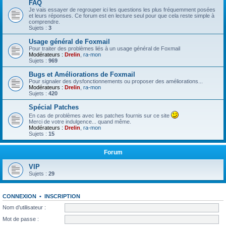
FAQ
Je vais essayer de regrouper ici les questions les plus fréquemment posées
et leurs réponses. Ce forum est en lecture seul pour que cela reste simple à
comprendre.
Sujets :
3
Usage général de Foxmail
Pour traiter des problèmes liés à un usage général de Foxmail
Modérateurs :
Drelin
,
ra-mon
Sujets :
969
Bugs et Améliorations de Foxmail
Pour signaler des dysfonctionnements ou proposer des améliorations...
Modérateurs :
Drelin
,
ra-mon
Sujets :
420
Spécial Patches
En cas de problèmes avec les patches fournis sur ce site
Merci de votre indulgence... quand même.
Modérateurs :
Drelin
,
ra-mon
Sujets :
15
Forum
VIP
Sujets :
29
CONNEXION
•
INSCRIPTION
Nom d’utilisateur :
Mot de passe :