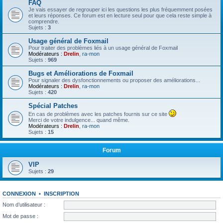
FAQ
Je vais essayer de regrouper ici les questions les plus fréquemment posées
et leurs réponses. Ce forum est en lecture seul pour que cela reste simple à
comprendre.
Sujets :
3
Usage général de Foxmail
Pour traiter des problèmes liés à un usage général de Foxmail
Modérateurs :
Drelin
,
ra-mon
Sujets :
969
Bugs et Améliorations de Foxmail
Pour signaler des dysfonctionnements ou proposer des améliorations...
Modérateurs :
Drelin
,
ra-mon
Sujets :
420
Spécial Patches
En cas de problèmes avec les patches fournis sur ce site
Merci de votre indulgence... quand même.
Modérateurs :
Drelin
,
ra-mon
Sujets :
15
Forum
VIP
Sujets :
29
CONNEXION
•
INSCRIPTION
Nom d’utilisateur :
Mot de passe :