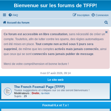
Bienvenue sur les forums de TFFP!
FAQ
Inscription
Connexion
R
Accueil du forum
e
Ce forum est accessible en libre consultation
, sans nécessité de créer un
c
compte. Toutefois, afin de lutter contre les spams, des règles automatiques
h
ont été mises en place.
Tout compte non activé sous 5 jours sera
e
supprimé
, de même que les comptes
activés mais jamais connectés
, ainsi
r
que ceux qui se sont
connectés sans jamais publier de message
.
c
Merci de votre compréhension et bonne lecture !
h
e
Il est 07 août 2026, 09:14
r
Le site web
The French Foxmail Page (TFFP)
Toutes suggestions et critiques sur ce site seront bienvenues !
Modérateurs :
Drelin
,
ra-mon
Sujets :
29
Foxmail 6.x et 7.x !