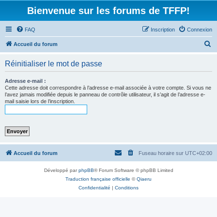
Bienvenue sur les forums de TFFP!
FAQ
Inscription
Connexion
R
Accueil du forum
e
Réinitialiser le mot de passe
c
h
Adresse e-mail :
Cette adresse doit correspondre à l’adresse e-mail associée à votre compte. Si vous ne
e
l’avez jamais modifiée depuis le panneau de contrôle utilisateur, il s’agit de l’adresse e-
mail saisie lors de l’inscription.
r
c
h
e
r
Accueil du forum
Fuseau horaire sur
UTC+02:00
Développé par
phpBB
® Forum Software © phpBB Limited
Traduction française officielle
©
Qiaeru
Confidentialité
|
Conditions