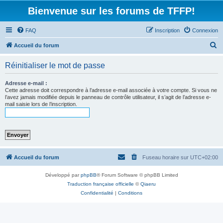
Bienvenue sur les forums de TFFP!
FAQ
Inscription
Connexion
R
Accueil du forum
e
Réinitialiser le mot de passe
c
h
Adresse e-mail :
Cette adresse doit correspondre à l’adresse e-mail associée à votre compte. Si vous ne
e
l’avez jamais modifiée depuis le panneau de contrôle utilisateur, il s’agit de l’adresse e-
mail saisie lors de l’inscription.
r
c
h
e
r
Accueil du forum
Fuseau horaire sur
UTC+02:00
Développé par
phpBB
® Forum Software © phpBB Limited
Traduction française officielle
©
Qiaeru
Confidentialité
|
Conditions