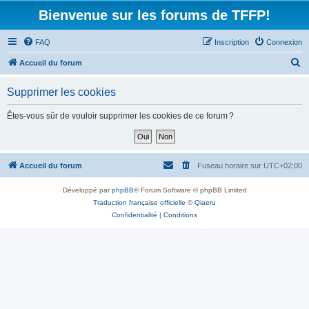
Bienvenue sur les forums de TFFP!
FAQ
Inscription
Connexion
R
Accueil du forum
e
Supprimer les cookies
c
h
Êtes-vous sûr de vouloir supprimer les cookies de ce forum ?
e
r
c
Accueil du forum
Fuseau horaire sur
UTC+02:00
h
Développé par
phpBB
® Forum Software © phpBB Limited
e
Traduction française officielle
©
Qiaeru
r
Confidentialité
|
Conditions