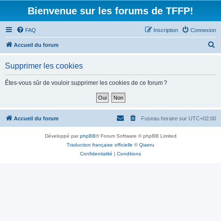
Bienvenue sur les forums de TFFP!
FAQ
Inscription
Connexion
R
Accueil du forum
e
Supprimer les cookies
c
h
Êtes-vous sûr de vouloir supprimer les cookies de ce forum ?
e
r
c
Accueil du forum
Fuseau horaire sur
UTC+02:00
h
Développé par
phpBB
® Forum Software © phpBB Limited
e
Traduction française officielle
©
Qiaeru
r
Confidentialité
|
Conditions