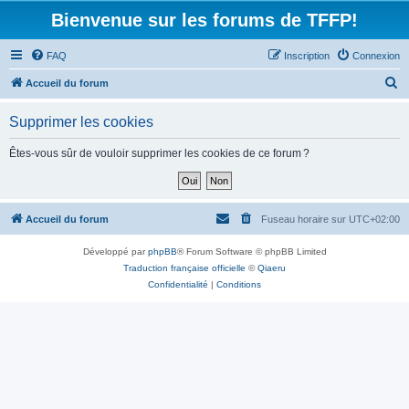
Bienvenue sur les forums de TFFP!
FAQ
Inscription
Connexion
R
Accueil du forum
e
Supprimer les cookies
c
h
Êtes-vous sûr de vouloir supprimer les cookies de ce forum ?
e
r
c
Accueil du forum
Fuseau horaire sur
UTC+02:00
h
Développé par
phpBB
® Forum Software © phpBB Limited
e
Traduction française officielle
©
Qiaeru
r
Confidentialité
|
Conditions