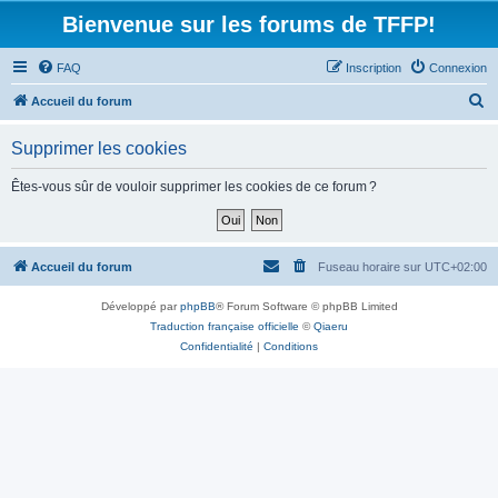
Bienvenue sur les forums de TFFP!
FAQ
Inscription
Connexion
R
Accueil du forum
e
Supprimer les cookies
c
h
Êtes-vous sûr de vouloir supprimer les cookies de ce forum ?
e
r
c
Accueil du forum
Fuseau horaire sur
UTC+02:00
h
Développé par
phpBB
® Forum Software © phpBB Limited
e
Traduction française officielle
©
Qiaeru
r
Confidentialité
|
Conditions