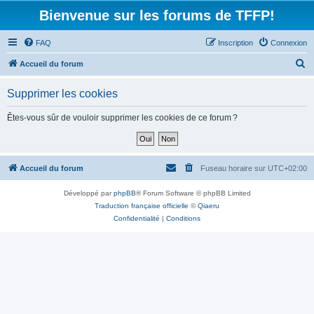
Bienvenue sur les forums de TFFP!
FAQ
Inscription
Connexion
R
Accueil du forum
e
Supprimer les cookies
c
h
Êtes-vous sûr de vouloir supprimer les cookies de ce forum ?
e
r
c
Accueil du forum
Fuseau horaire sur
UTC+02:00
h
Développé par
phpBB
® Forum Software © phpBB Limited
e
Traduction française officielle
©
Qiaeru
r
Confidentialité
|
Conditions