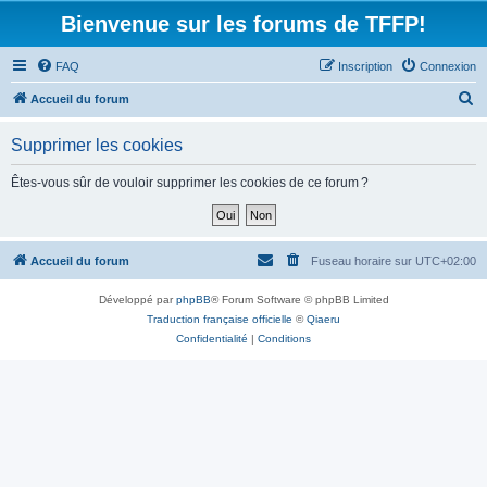
Bienvenue sur les forums de TFFP!
FAQ
Inscription
Connexion
R
Accueil du forum
e
Supprimer les cookies
c
h
Êtes-vous sûr de vouloir supprimer les cookies de ce forum ?
e
r
c
Accueil du forum
Fuseau horaire sur
UTC+02:00
h
Développé par
phpBB
® Forum Software © phpBB Limited
e
Traduction française officielle
©
Qiaeru
r
Confidentialité
|
Conditions