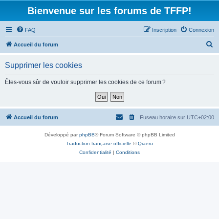
Bienvenue sur les forums de TFFP!
FAQ
Inscription
Connexion
R
Accueil du forum
e
Supprimer les cookies
c
h
Êtes-vous sûr de vouloir supprimer les cookies de ce forum ?
e
r
c
Accueil du forum
Fuseau horaire sur
UTC+02:00
h
Développé par
phpBB
® Forum Software © phpBB Limited
e
Traduction française officielle
©
Qiaeru
r
Confidentialité
|
Conditions