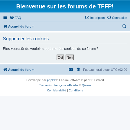
Bienvenue sur les forums de TFFP!
FAQ
Inscription
Connexion
R
Accueil du forum
e
Supprimer les cookies
c
h
Êtes-vous sûr de vouloir supprimer les cookies de ce forum ?
e
r
c
Accueil du forum
Fuseau horaire sur
UTC+02:00
h
Développé par
phpBB
® Forum Software © phpBB Limited
e
Traduction française officielle
©
Qiaeru
r
Confidentialité
|
Conditions