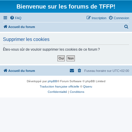
Bienvenue sur les forums de TFFP!
FAQ
Inscription
Connexion
R
Accueil du forum
e
Supprimer les cookies
c
h
Êtes-vous sûr de vouloir supprimer les cookies de ce forum ?
e
r
c
Accueil du forum
Fuseau horaire sur
UTC+02:00
h
Développé par
phpBB
® Forum Software © phpBB Limited
e
Traduction française officielle
©
Qiaeru
r
Confidentialité
|
Conditions