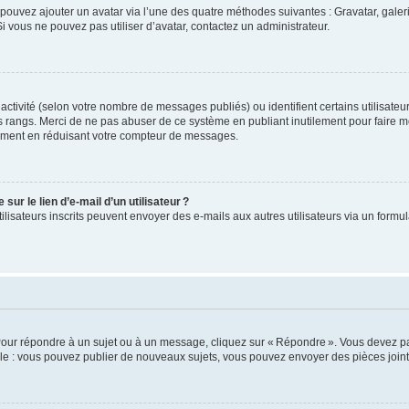
us pouvez ajouter un avatar via l’une des quatre méthodes suivantes : Gravatar, gale
 vous ne pouvez pas utiliser d’avatar, contactez un administrateur.
e activité (selon votre nombre de messages publiés) ou identifient certains utilisate
es rangs. Merci de ne pas abuser de ce système en publiant inutilement pour faire m
ement en réduisant votre compteur de messages.
ur le lien d’e-mail d’un utilisateur ?
utilisateurs inscrits peuvent envoyer des e-mails aux autres utilisateurs via un formu
Pour répondre à un sujet ou à un message, cliquez sur « Répondre ». Vous devez pa
e : vous pouvez publier de nouveaux sujets, vous pouvez envoyer des pièces jointe