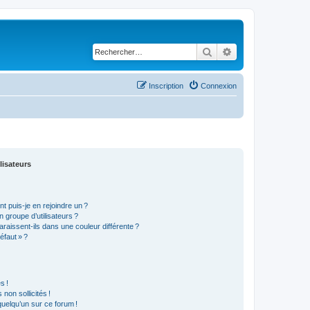
Rechercher
Recherche avancé
Inscription
Connexion
lisateurs
t puis-je en rejoindre un ?
 groupe d’utilisateurs ?
araissent-ils dans une couleur différente ?
éfaut » ?
s !
non sollicités !
 quelqu’un sur ce forum !