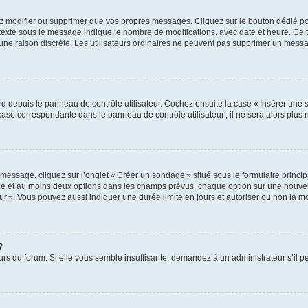
z modifier ou supprimer que vos propres messages. Cliquez sur le bouton dédié pou
 texte sous le message indique le nombre de modifications, avec date et heure. Ce t
 une raison discrète. Les utilisateurs ordinaires ne peuvent pas supprimer un mes
 depuis le panneau de contrôle utilisateur. Cochez ensuite la case « Insérer une 
ase correspondante dans le panneau de contrôle utilisateur ; il ne sera alors plu
essage, cliquez sur l’onglet « Créer un sondage » situé sous le formulaire principa
ge et au moins deux options dans les champs prévus, chaque option sur une nouvell
teur ». Vous pouvez aussi indiquer une durée limite en jours et autoriser ou non la mo
?
eurs du forum. Si elle vous semble insuffisante, demandez à un administrateur s’il p