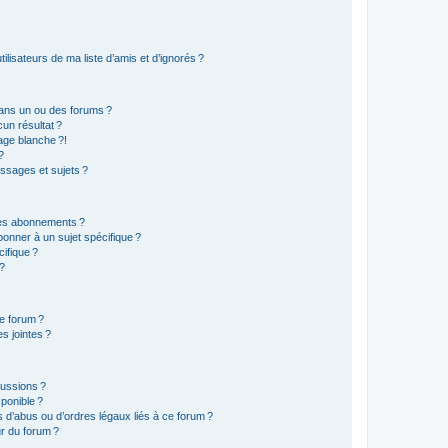
lisateurs de ma liste d’amis et d’ignorés ?
ans un ou des forums ?
un résultat ?
age blanche ?!
?
ssages et sujets ?
t les abonnements ?
onner à un sujet spécifique ?
ifique ?
 ?
ce forum ?
s jointes ?
cussions ?
sponible ?
 d’abus ou d’ordres légaux liés à ce forum ?
r du forum ?