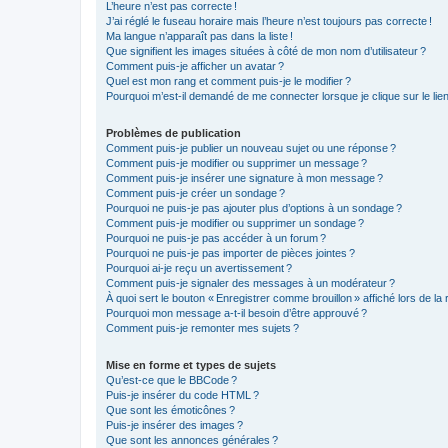
L’heure n’est pas correcte !
J’ai réglé le fuseau horaire mais l’heure n’est toujours pas correcte !
Ma langue n’apparaît pas dans la liste !
Que signifient les images situées à côté de mon nom d’utilisateur ?
Comment puis-je afficher un avatar ?
Quel est mon rang et comment puis-je le modifier ?
Pourquoi m’est-il demandé de me connecter lorsque je clique sur le lien d
Problèmes de publication
Comment puis-je publier un nouveau sujet ou une réponse ?
Comment puis-je modifier ou supprimer un message ?
Comment puis-je insérer une signature à mon message ?
Comment puis-je créer un sondage ?
Pourquoi ne puis-je pas ajouter plus d’options à un sondage ?
Comment puis-je modifier ou supprimer un sondage ?
Pourquoi ne puis-je pas accéder à un forum ?
Pourquoi ne puis-je pas importer de pièces jointes ?
Pourquoi ai-je reçu un avertissement ?
Comment puis-je signaler des messages à un modérateur ?
À quoi sert le bouton « Enregistrer comme brouillon » affiché lors de la 
Pourquoi mon message a-t-il besoin d’être approuvé ?
Comment puis-je remonter mes sujets ?
Mise en forme et types de sujets
Qu’est-ce que le BBCode ?
Puis-je insérer du code HTML ?
Que sont les émoticônes ?
Puis-je insérer des images ?
Que sont les annonces générales ?