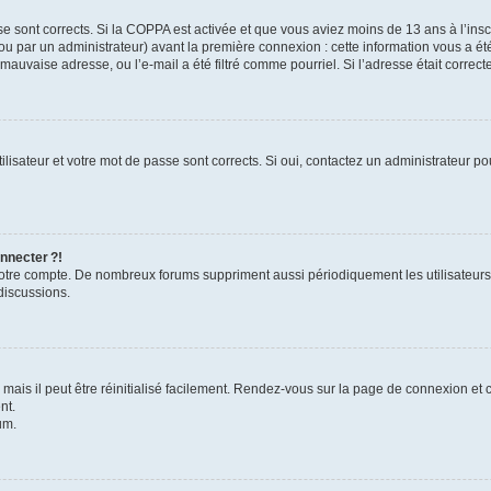
se sont corrects. Si la COPPA est activée et que vous aviez moins de 13 ans à l’inscr
u par un administrateur) avant la première connexion : cette information vous a été 
 mauvaise adresse, ou l’e-mail a été filtré comme pourriel. Si l’adresse était correc
lisateur et votre mot de passe sont corrects. Si oui, contactez un administrateur pou
nnecter ?!
 votre compte. De nombreux forums suppriment aussi périodiquement les utilisateurs
discussions.
ais il peut être réinitialisé facilement. Rendez-vous sur la page de connexion et 
nt.
um.