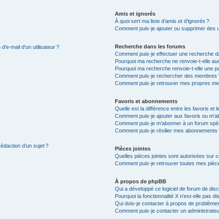
Amis et ignorés
À quoi sert ma liste d’amis et d’ignorés ?
Comment puis-je ajouter ou supprimer des uti
Recherche dans les forums
’e-mail d’un utilisateur ?
Comment puis-je effectuer une recherche d
Pourquoi ma recherche ne renvoie-t-elle auc
Pourquoi ma recherche renvoie-t-elle une p
Comment puis-je rechercher des membres 
Comment puis-je retrouver mes propres me
Favoris et abonnements
Quelle est la différence entre les favoris e
Comment puis-je ajouter aux favoris ou m’ab
Comment puis-je m’abonner à un forum spéc
Comment puis-je résilier mes abonnements
rédaction d’un sujet ?
Pièces jointes
Quelles pièces jointes sont autorisées sur 
Comment puis-je retrouver toutes mes pièce
À propos de phpBB
Qui a développé ce logiciel de forum de dis
Pourquoi la fonctionnalité X n’est-elle pas di
Qui dois-je contacter à propos de problèmes
Comment puis-je contacter un administrateu