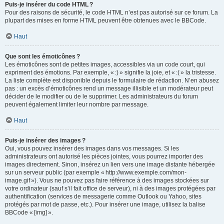
Puis-je insérer du code HTML ?
Pour des raisons de sécurité, le code HTML n’est pas autorisé sur ce forum. La
plupart des mises en forme HTML peuvent être obtenues avec le BBCode.
Haut
Que sont les émoticônes ?
Les émoticônes sont de petites images, accessibles via un code court, qui
expriment des émotions. Par exemple, « :) » signifie la joie, et « :( » la tristesse.
La liste complète est disponible depuis le formulaire de rédaction. N’en abusez
pas : un excès d’émoticônes rend un message illisible et un modérateur peut
décider de le modifier ou de le supprimer. Les administrateurs du forum
peuvent également limiter leur nombre par message.
Haut
Puis-je insérer des images ?
Oui, vous pouvez insérer des images dans vos messages. Si les
administrateurs ont autorisé les pièces jointes, vous pourrez importer des
images directement. Sinon, insérez un lien vers une image distante hébergée
sur un serveur public (par exemple « http://www.exemple.com/mon-
image.gif »). Vous ne pouvez pas faire référence à des images stockées sur
votre ordinateur (sauf s’il fait office de serveur), ni à des images protégées par
authentification (services de messagerie comme Outlook ou Yahoo, sites
protégés par mot de passe, etc.). Pour insérer une image, utilisez la balise
BBCode « [img] ».