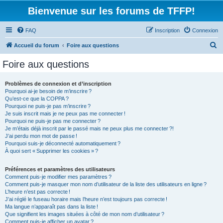
Bienvenue sur les forums de TFFP!
FAQ
Inscription
Connexion
R
Accueil du forum
Foire aux questions
e
Foire aux questions
c
h
Problèmes de connexion et d’inscription
Pourquoi ai-je besoin de m’inscrire ?
e
Qu’est-ce que la COPPA ?
r
Pourquoi ne puis-je pas m’inscrire ?
Je suis inscrit mais je ne peux pas me connecter !
c
Pourquoi ne puis-je pas me connecter ?
Je m’étais déjà inscrit par le passé mais ne peux plus me connecter ?!
h
J’ai perdu mon mot de passe !
e
Pourquoi suis-je déconnecté automatiquement ?
À quoi sert « Supprimer les cookies » ?
r
Préférences et paramètres des utilisateurs
Comment puis-je modifier mes paramètres ?
Comment puis-je masquer mon nom d’utilisateur de la liste des utilisateurs en ligne ?
L’heure n’est pas correcte !
J’ai réglé le fuseau horaire mais l’heure n’est toujours pas correcte !
Ma langue n’apparaît pas dans la liste !
Que signifient les images situées à côté de mon nom d’utilisateur ?
Comment puis-je afficher un avatar ?