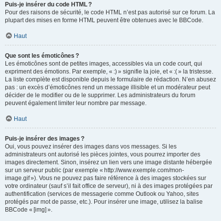
Puis-je insérer du code HTML ?
Pour des raisons de sécurité, le code HTML n’est pas autorisé sur ce forum. La
plupart des mises en forme HTML peuvent être obtenues avec le BBCode.
Haut
Que sont les émoticônes ?
Les émoticônes sont de petites images, accessibles via un code court, qui
expriment des émotions. Par exemple, « :) » signifie la joie, et « :( » la tristesse.
La liste complète est disponible depuis le formulaire de rédaction. N’en abusez
pas : un excès d’émoticônes rend un message illisible et un modérateur peut
décider de le modifier ou de le supprimer. Les administrateurs du forum
peuvent également limiter leur nombre par message.
Haut
Puis-je insérer des images ?
Oui, vous pouvez insérer des images dans vos messages. Si les
administrateurs ont autorisé les pièces jointes, vous pourrez importer des
images directement. Sinon, insérez un lien vers une image distante hébergée
sur un serveur public (par exemple « http://www.exemple.com/mon-
image.gif »). Vous ne pouvez pas faire référence à des images stockées sur
votre ordinateur (sauf s’il fait office de serveur), ni à des images protégées par
authentification (services de messagerie comme Outlook ou Yahoo, sites
protégés par mot de passe, etc.). Pour insérer une image, utilisez la balise
BBCode « [img] ».