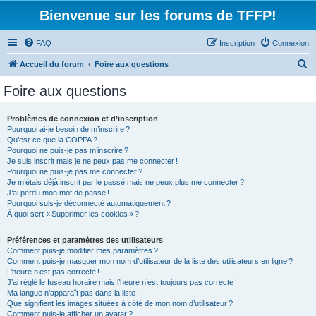
Bienvenue sur les forums de TFFP!
FAQ
Inscription
Connexion
R
Accueil du forum
Foire aux questions
e
Foire aux questions
c
h
Problèmes de connexion et d’inscription
Pourquoi ai-je besoin de m’inscrire ?
e
Qu’est-ce que la COPPA ?
r
Pourquoi ne puis-je pas m’inscrire ?
Je suis inscrit mais je ne peux pas me connecter !
c
Pourquoi ne puis-je pas me connecter ?
Je m’étais déjà inscrit par le passé mais ne peux plus me connecter ?!
h
J’ai perdu mon mot de passe !
e
Pourquoi suis-je déconnecté automatiquement ?
À quoi sert « Supprimer les cookies » ?
r
Préférences et paramètres des utilisateurs
Comment puis-je modifier mes paramètres ?
Comment puis-je masquer mon nom d’utilisateur de la liste des utilisateurs en ligne ?
L’heure n’est pas correcte !
J’ai réglé le fuseau horaire mais l’heure n’est toujours pas correcte !
Ma langue n’apparaît pas dans la liste !
Que signifient les images situées à côté de mon nom d’utilisateur ?
Comment puis-je afficher un avatar ?