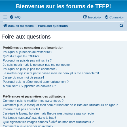
Bienvenue sur les forums de TFFP!
FAQ
Inscription
Connexion
R
Accueil du forum
Foire aux questions
e
Foire aux questions
c
h
Problèmes de connexion et d’inscription
Pourquoi ai-je besoin de m’inscrire ?
e
Qu’est-ce que la COPPA ?
r
Pourquoi ne puis-je pas m’inscrire ?
Je suis inscrit mais je ne peux pas me connecter !
c
Pourquoi ne puis-je pas me connecter ?
Je m’étais déjà inscrit par le passé mais ne peux plus me connecter ?!
h
J’ai perdu mon mot de passe !
e
Pourquoi suis-je déconnecté automatiquement ?
À quoi sert « Supprimer les cookies » ?
r
Préférences et paramètres des utilisateurs
Comment puis-je modifier mes paramètres ?
Comment puis-je masquer mon nom d’utilisateur de la liste des utilisateurs en ligne ?
L’heure n’est pas correcte !
J’ai réglé le fuseau horaire mais l’heure n’est toujours pas correcte !
Ma langue n’apparaît pas dans la liste !
Que signifient les images situées à côté de mon nom d’utilisateur ?
Comment puis-je afficher un avatar ?