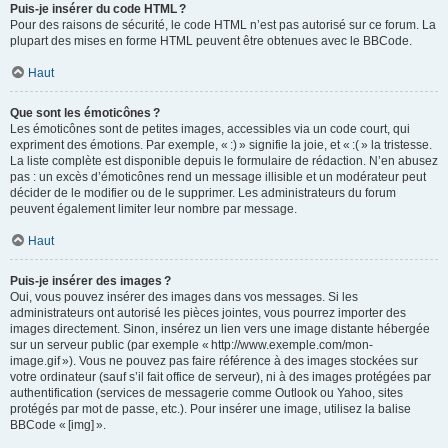
Puis-je insérer du code HTML ?
Pour des raisons de sécurité, le code HTML n’est pas autorisé sur ce forum. La
plupart des mises en forme HTML peuvent être obtenues avec le BBCode.
Haut
Que sont les émoticônes ?
Les émoticônes sont de petites images, accessibles via un code court, qui
expriment des émotions. Par exemple, « :) » signifie la joie, et « :( » la tristesse.
La liste complète est disponible depuis le formulaire de rédaction. N’en abusez
pas : un excès d’émoticônes rend un message illisible et un modérateur peut
décider de le modifier ou de le supprimer. Les administrateurs du forum
peuvent également limiter leur nombre par message.
Haut
Puis-je insérer des images ?
Oui, vous pouvez insérer des images dans vos messages. Si les
administrateurs ont autorisé les pièces jointes, vous pourrez importer des
images directement. Sinon, insérez un lien vers une image distante hébergée
sur un serveur public (par exemple « http://www.exemple.com/mon-
image.gif »). Vous ne pouvez pas faire référence à des images stockées sur
votre ordinateur (sauf s’il fait office de serveur), ni à des images protégées par
authentification (services de messagerie comme Outlook ou Yahoo, sites
protégés par mot de passe, etc.). Pour insérer une image, utilisez la balise
BBCode « [img] ».