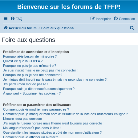
Bienvenue sur les forums de TFFP!
FAQ
Inscription
Connexion
R
Accueil du forum
Foire aux questions
e
Foire aux questions
c
h
Problèmes de connexion et d’inscription
Pourquoi ai-je besoin de m’inscrire ?
e
Qu’est-ce que la COPPA ?
r
Pourquoi ne puis-je pas m’inscrire ?
Je suis inscrit mais je ne peux pas me connecter !
c
Pourquoi ne puis-je pas me connecter ?
Je m’étais déjà inscrit par le passé mais ne peux plus me connecter ?!
h
J’ai perdu mon mot de passe !
e
Pourquoi suis-je déconnecté automatiquement ?
À quoi sert « Supprimer les cookies » ?
r
Préférences et paramètres des utilisateurs
Comment puis-je modifier mes paramètres ?
Comment puis-je masquer mon nom d’utilisateur de la liste des utilisateurs en ligne ?
L’heure n’est pas correcte !
J’ai réglé le fuseau horaire mais l’heure n’est toujours pas correcte !
Ma langue n’apparaît pas dans la liste !
Que signifient les images situées à côté de mon nom d’utilisateur ?
Comment puis-je afficher un avatar ?