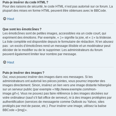
Puis-je insérer du code HTML ?
Pour des raisons de sécurité, le code HTML n’est pas autorisé sur ce forum. La
plupart des mises en forme HTML peuvent être obtenues avec le BBCode.
Haut
Que sont les émoticônes ?
Les émoticônes sont de petites images, accessibles via un code court, qui
expriment des émotions. Par exemple, « :) » signifie la joie, et « :( » la tristesse.
La liste complète est disponible depuis le formulaire de rédaction. N’en abusez
pas : un excès d’émoticônes rend un message illisible et un modérateur peut
décider de le modifier ou de le supprimer. Les administrateurs du forum
peuvent également limiter leur nombre par message.
Haut
Puis-je insérer des images ?
Oui, vous pouvez insérer des images dans vos messages. Si les
administrateurs ont autorisé les pièces jointes, vous pourrez importer des
images directement. Sinon, insérez un lien vers une image distante hébergée
sur un serveur public (par exemple « http://www.exemple.com/mon-
image.gif »). Vous ne pouvez pas faire référence à des images stockées sur
votre ordinateur (sauf s’il fait office de serveur), ni à des images protégées par
authentification (services de messagerie comme Outlook ou Yahoo, sites
protégés par mot de passe, etc.). Pour insérer une image, utilisez la balise
BBCode « [img] ».