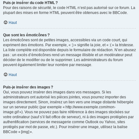
Puis-je insérer du code HTML ?
Pour des raisons de sécurité, le code HTML n’est pas autorisé sur ce forum. La
plupart des mises en forme HTML peuvent être obtenues avec le BBCode.
Haut
Que sont les émoticônes ?
Les émoticônes sont de petites images, accessibles via un code court, qui
expriment des émotions. Par exemple, « :) » signifie la joie, et « :( » la tristesse.
La liste complète est disponible depuis le formulaire de rédaction. N’en abusez
pas : un excès d’émoticônes rend un message illisible et un modérateur peut
décider de le modifier ou de le supprimer. Les administrateurs du forum
peuvent également limiter leur nombre par message.
Haut
Puis-je insérer des images ?
Oui, vous pouvez insérer des images dans vos messages. Si les
administrateurs ont autorisé les pièces jointes, vous pourrez importer des
images directement. Sinon, insérez un lien vers une image distante hébergée
sur un serveur public (par exemple « http://www.exemple.com/mon-
image.gif »). Vous ne pouvez pas faire référence à des images stockées sur
votre ordinateur (sauf s’il fait office de serveur), ni à des images protégées par
authentification (services de messagerie comme Outlook ou Yahoo, sites
protégés par mot de passe, etc.). Pour insérer une image, utilisez la balise
BBCode « [img] ».