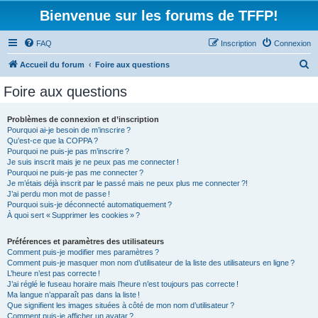
Bienvenue sur les forums de TFFP!
FAQ
Inscription
Connexion
R
Accueil du forum
Foire aux questions
e
Foire aux questions
c
h
Problèmes de connexion et d’inscription
Pourquoi ai-je besoin de m’inscrire ?
e
Qu’est-ce que la COPPA ?
r
Pourquoi ne puis-je pas m’inscrire ?
Je suis inscrit mais je ne peux pas me connecter !
c
Pourquoi ne puis-je pas me connecter ?
Je m’étais déjà inscrit par le passé mais ne peux plus me connecter ?!
h
J’ai perdu mon mot de passe !
e
Pourquoi suis-je déconnecté automatiquement ?
À quoi sert « Supprimer les cookies » ?
r
Préférences et paramètres des utilisateurs
Comment puis-je modifier mes paramètres ?
Comment puis-je masquer mon nom d’utilisateur de la liste des utilisateurs en ligne ?
L’heure n’est pas correcte !
J’ai réglé le fuseau horaire mais l’heure n’est toujours pas correcte !
Ma langue n’apparaît pas dans la liste !
Que signifient les images situées à côté de mon nom d’utilisateur ?
Comment puis-je afficher un avatar ?