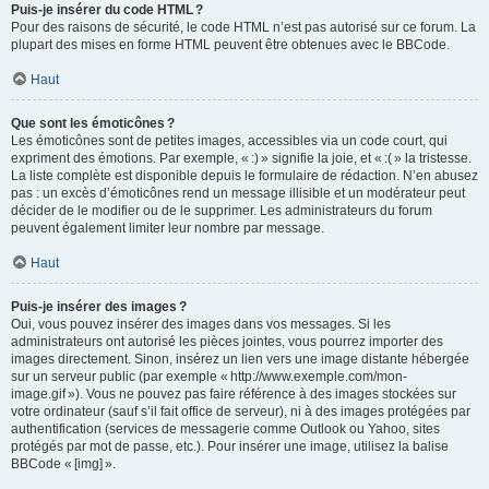
Puis-je insérer du code HTML ?
Pour des raisons de sécurité, le code HTML n’est pas autorisé sur ce forum. La
plupart des mises en forme HTML peuvent être obtenues avec le BBCode.
Haut
Que sont les émoticônes ?
Les émoticônes sont de petites images, accessibles via un code court, qui
expriment des émotions. Par exemple, « :) » signifie la joie, et « :( » la tristesse.
La liste complète est disponible depuis le formulaire de rédaction. N’en abusez
pas : un excès d’émoticônes rend un message illisible et un modérateur peut
décider de le modifier ou de le supprimer. Les administrateurs du forum
peuvent également limiter leur nombre par message.
Haut
Puis-je insérer des images ?
Oui, vous pouvez insérer des images dans vos messages. Si les
administrateurs ont autorisé les pièces jointes, vous pourrez importer des
images directement. Sinon, insérez un lien vers une image distante hébergée
sur un serveur public (par exemple « http://www.exemple.com/mon-
image.gif »). Vous ne pouvez pas faire référence à des images stockées sur
votre ordinateur (sauf s’il fait office de serveur), ni à des images protégées par
authentification (services de messagerie comme Outlook ou Yahoo, sites
protégés par mot de passe, etc.). Pour insérer une image, utilisez la balise
BBCode « [img] ».