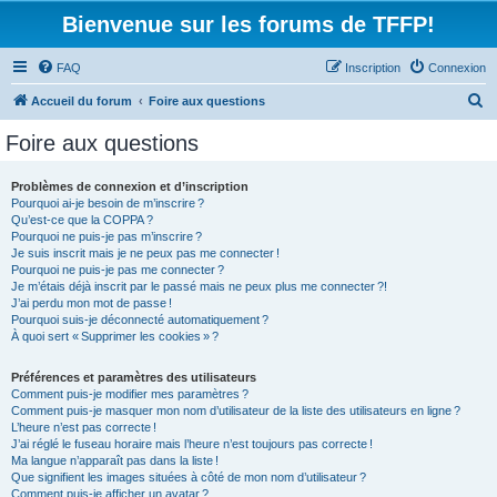
Bienvenue sur les forums de TFFP!
FAQ
Inscription
Connexion
R
Accueil du forum
Foire aux questions
e
Foire aux questions
c
h
Problèmes de connexion et d’inscription
Pourquoi ai-je besoin de m’inscrire ?
e
Qu’est-ce que la COPPA ?
r
Pourquoi ne puis-je pas m’inscrire ?
Je suis inscrit mais je ne peux pas me connecter !
c
Pourquoi ne puis-je pas me connecter ?
Je m’étais déjà inscrit par le passé mais ne peux plus me connecter ?!
h
J’ai perdu mon mot de passe !
e
Pourquoi suis-je déconnecté automatiquement ?
À quoi sert « Supprimer les cookies » ?
r
Préférences et paramètres des utilisateurs
Comment puis-je modifier mes paramètres ?
Comment puis-je masquer mon nom d’utilisateur de la liste des utilisateurs en ligne ?
L’heure n’est pas correcte !
J’ai réglé le fuseau horaire mais l’heure n’est toujours pas correcte !
Ma langue n’apparaît pas dans la liste !
Que signifient les images situées à côté de mon nom d’utilisateur ?
Comment puis-je afficher un avatar ?