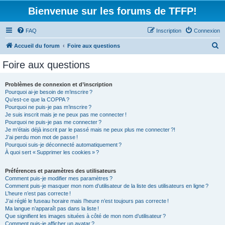
Bienvenue sur les forums de TFFP!
FAQ
Inscription
Connexion
R
Accueil du forum
Foire aux questions
e
Foire aux questions
c
h
Problèmes de connexion et d’inscription
Pourquoi ai-je besoin de m’inscrire ?
e
Qu’est-ce que la COPPA ?
r
Pourquoi ne puis-je pas m’inscrire ?
Je suis inscrit mais je ne peux pas me connecter !
c
Pourquoi ne puis-je pas me connecter ?
Je m’étais déjà inscrit par le passé mais ne peux plus me connecter ?!
h
J’ai perdu mon mot de passe !
e
Pourquoi suis-je déconnecté automatiquement ?
À quoi sert « Supprimer les cookies » ?
r
Préférences et paramètres des utilisateurs
Comment puis-je modifier mes paramètres ?
Comment puis-je masquer mon nom d’utilisateur de la liste des utilisateurs en ligne ?
L’heure n’est pas correcte !
J’ai réglé le fuseau horaire mais l’heure n’est toujours pas correcte !
Ma langue n’apparaît pas dans la liste !
Que signifient les images situées à côté de mon nom d’utilisateur ?
Comment puis-je afficher un avatar ?