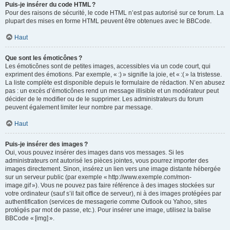
Puis-je insérer du code HTML ?
Pour des raisons de sécurité, le code HTML n’est pas autorisé sur ce forum. La
plupart des mises en forme HTML peuvent être obtenues avec le BBCode.
Haut
Que sont les émoticônes ?
Les émoticônes sont de petites images, accessibles via un code court, qui
expriment des émotions. Par exemple, « :) » signifie la joie, et « :( » la tristesse.
La liste complète est disponible depuis le formulaire de rédaction. N’en abusez
pas : un excès d’émoticônes rend un message illisible et un modérateur peut
décider de le modifier ou de le supprimer. Les administrateurs du forum
peuvent également limiter leur nombre par message.
Haut
Puis-je insérer des images ?
Oui, vous pouvez insérer des images dans vos messages. Si les
administrateurs ont autorisé les pièces jointes, vous pourrez importer des
images directement. Sinon, insérez un lien vers une image distante hébergée
sur un serveur public (par exemple « http://www.exemple.com/mon-
image.gif »). Vous ne pouvez pas faire référence à des images stockées sur
votre ordinateur (sauf s’il fait office de serveur), ni à des images protégées par
authentification (services de messagerie comme Outlook ou Yahoo, sites
protégés par mot de passe, etc.). Pour insérer une image, utilisez la balise
BBCode « [img] ».