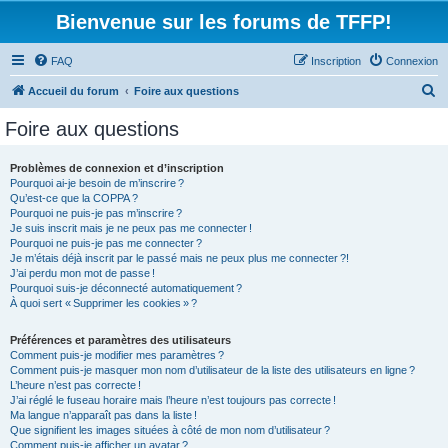
Bienvenue sur les forums de TFFP!
FAQ
Inscription
Connexion
R
Accueil du forum
Foire aux questions
e
Foire aux questions
c
h
Problèmes de connexion et d’inscription
Pourquoi ai-je besoin de m’inscrire ?
e
Qu’est-ce que la COPPA ?
r
Pourquoi ne puis-je pas m’inscrire ?
Je suis inscrit mais je ne peux pas me connecter !
c
Pourquoi ne puis-je pas me connecter ?
Je m’étais déjà inscrit par le passé mais ne peux plus me connecter ?!
h
J’ai perdu mon mot de passe !
e
Pourquoi suis-je déconnecté automatiquement ?
À quoi sert « Supprimer les cookies » ?
r
Préférences et paramètres des utilisateurs
Comment puis-je modifier mes paramètres ?
Comment puis-je masquer mon nom d’utilisateur de la liste des utilisateurs en ligne ?
L’heure n’est pas correcte !
J’ai réglé le fuseau horaire mais l’heure n’est toujours pas correcte !
Ma langue n’apparaît pas dans la liste !
Que signifient les images situées à côté de mon nom d’utilisateur ?
Comment puis-je afficher un avatar ?