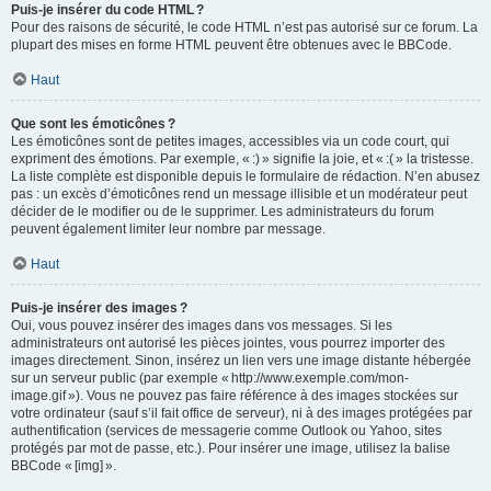
Puis-je insérer du code HTML ?
Pour des raisons de sécurité, le code HTML n’est pas autorisé sur ce forum. La
plupart des mises en forme HTML peuvent être obtenues avec le BBCode.
Haut
Que sont les émoticônes ?
Les émoticônes sont de petites images, accessibles via un code court, qui
expriment des émotions. Par exemple, « :) » signifie la joie, et « :( » la tristesse.
La liste complète est disponible depuis le formulaire de rédaction. N’en abusez
pas : un excès d’émoticônes rend un message illisible et un modérateur peut
décider de le modifier ou de le supprimer. Les administrateurs du forum
peuvent également limiter leur nombre par message.
Haut
Puis-je insérer des images ?
Oui, vous pouvez insérer des images dans vos messages. Si les
administrateurs ont autorisé les pièces jointes, vous pourrez importer des
images directement. Sinon, insérez un lien vers une image distante hébergée
sur un serveur public (par exemple « http://www.exemple.com/mon-
image.gif »). Vous ne pouvez pas faire référence à des images stockées sur
votre ordinateur (sauf s’il fait office de serveur), ni à des images protégées par
authentification (services de messagerie comme Outlook ou Yahoo, sites
protégés par mot de passe, etc.). Pour insérer une image, utilisez la balise
BBCode « [img] ».