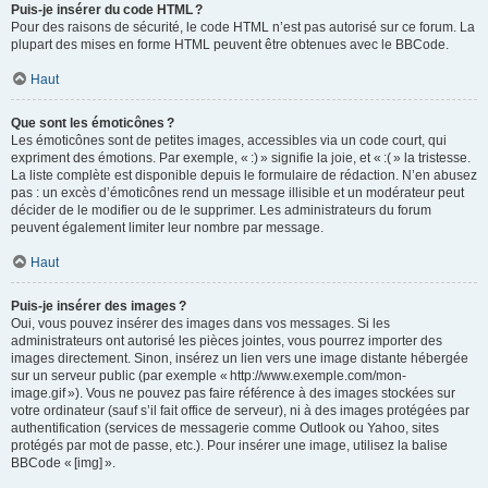
Puis-je insérer du code HTML ?
Pour des raisons de sécurité, le code HTML n’est pas autorisé sur ce forum. La
plupart des mises en forme HTML peuvent être obtenues avec le BBCode.
Haut
Que sont les émoticônes ?
Les émoticônes sont de petites images, accessibles via un code court, qui
expriment des émotions. Par exemple, « :) » signifie la joie, et « :( » la tristesse.
La liste complète est disponible depuis le formulaire de rédaction. N’en abusez
pas : un excès d’émoticônes rend un message illisible et un modérateur peut
décider de le modifier ou de le supprimer. Les administrateurs du forum
peuvent également limiter leur nombre par message.
Haut
Puis-je insérer des images ?
Oui, vous pouvez insérer des images dans vos messages. Si les
administrateurs ont autorisé les pièces jointes, vous pourrez importer des
images directement. Sinon, insérez un lien vers une image distante hébergée
sur un serveur public (par exemple « http://www.exemple.com/mon-
image.gif »). Vous ne pouvez pas faire référence à des images stockées sur
votre ordinateur (sauf s’il fait office de serveur), ni à des images protégées par
authentification (services de messagerie comme Outlook ou Yahoo, sites
protégés par mot de passe, etc.). Pour insérer une image, utilisez la balise
BBCode « [img] ».