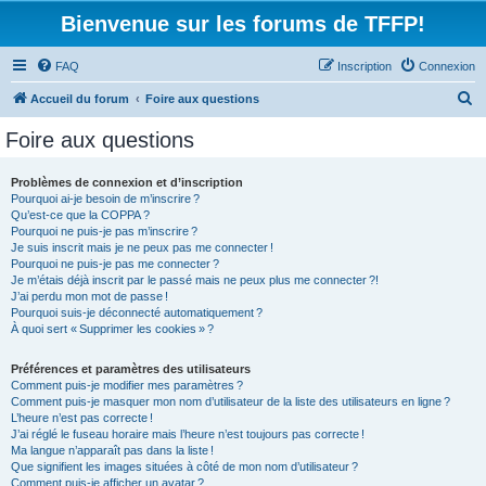
Bienvenue sur les forums de TFFP!
FAQ
Inscription
Connexion
R
Accueil du forum
Foire aux questions
e
Foire aux questions
c
h
Problèmes de connexion et d’inscription
Pourquoi ai-je besoin de m’inscrire ?
e
Qu’est-ce que la COPPA ?
r
Pourquoi ne puis-je pas m’inscrire ?
Je suis inscrit mais je ne peux pas me connecter !
c
Pourquoi ne puis-je pas me connecter ?
Je m’étais déjà inscrit par le passé mais ne peux plus me connecter ?!
h
J’ai perdu mon mot de passe !
e
Pourquoi suis-je déconnecté automatiquement ?
À quoi sert « Supprimer les cookies » ?
r
Préférences et paramètres des utilisateurs
Comment puis-je modifier mes paramètres ?
Comment puis-je masquer mon nom d’utilisateur de la liste des utilisateurs en ligne ?
L’heure n’est pas correcte !
J’ai réglé le fuseau horaire mais l’heure n’est toujours pas correcte !
Ma langue n’apparaît pas dans la liste !
Que signifient les images situées à côté de mon nom d’utilisateur ?
Comment puis-je afficher un avatar ?