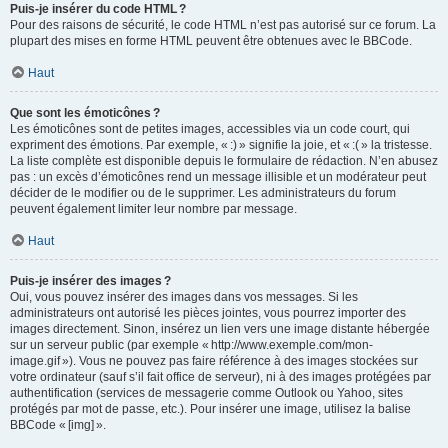
Puis-je insérer du code HTML ?
Pour des raisons de sécurité, le code HTML n’est pas autorisé sur ce forum. La
plupart des mises en forme HTML peuvent être obtenues avec le BBCode.
Haut
Que sont les émoticônes ?
Les émoticônes sont de petites images, accessibles via un code court, qui
expriment des émotions. Par exemple, « :) » signifie la joie, et « :( » la tristesse.
La liste complète est disponible depuis le formulaire de rédaction. N’en abusez
pas : un excès d’émoticônes rend un message illisible et un modérateur peut
décider de le modifier ou de le supprimer. Les administrateurs du forum
peuvent également limiter leur nombre par message.
Haut
Puis-je insérer des images ?
Oui, vous pouvez insérer des images dans vos messages. Si les
administrateurs ont autorisé les pièces jointes, vous pourrez importer des
images directement. Sinon, insérez un lien vers une image distante hébergée
sur un serveur public (par exemple « http://www.exemple.com/mon-
image.gif »). Vous ne pouvez pas faire référence à des images stockées sur
votre ordinateur (sauf s’il fait office de serveur), ni à des images protégées par
authentification (services de messagerie comme Outlook ou Yahoo, sites
protégés par mot de passe, etc.). Pour insérer une image, utilisez la balise
BBCode « [img] ».