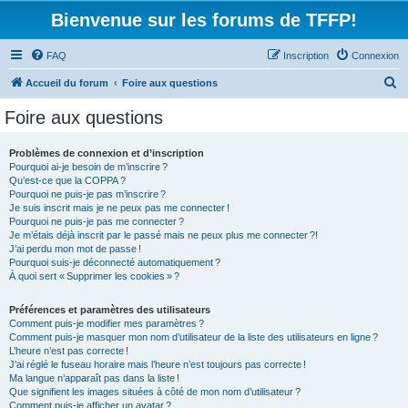
Bienvenue sur les forums de TFFP!
FAQ
Inscription
Connexion
R
Accueil du forum
Foire aux questions
e
Foire aux questions
c
h
Problèmes de connexion et d’inscription
Pourquoi ai-je besoin de m’inscrire ?
e
Qu’est-ce que la COPPA ?
r
Pourquoi ne puis-je pas m’inscrire ?
Je suis inscrit mais je ne peux pas me connecter !
c
Pourquoi ne puis-je pas me connecter ?
Je m’étais déjà inscrit par le passé mais ne peux plus me connecter ?!
h
J’ai perdu mon mot de passe !
e
Pourquoi suis-je déconnecté automatiquement ?
À quoi sert « Supprimer les cookies » ?
r
Préférences et paramètres des utilisateurs
Comment puis-je modifier mes paramètres ?
Comment puis-je masquer mon nom d’utilisateur de la liste des utilisateurs en ligne ?
L’heure n’est pas correcte !
J’ai réglé le fuseau horaire mais l’heure n’est toujours pas correcte !
Ma langue n’apparaît pas dans la liste !
Que signifient les images situées à côté de mon nom d’utilisateur ?
Comment puis-je afficher un avatar ?