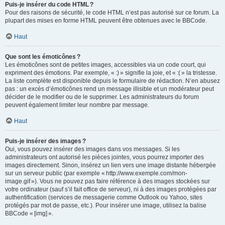
Puis-je insérer du code HTML ?
Pour des raisons de sécurité, le code HTML n’est pas autorisé sur ce forum. La
plupart des mises en forme HTML peuvent être obtenues avec le BBCode.
Haut
Que sont les émoticônes ?
Les émoticônes sont de petites images, accessibles via un code court, qui
expriment des émotions. Par exemple, « :) » signifie la joie, et « :( » la tristesse.
La liste complète est disponible depuis le formulaire de rédaction. N’en abusez
pas : un excès d’émoticônes rend un message illisible et un modérateur peut
décider de le modifier ou de le supprimer. Les administrateurs du forum
peuvent également limiter leur nombre par message.
Haut
Puis-je insérer des images ?
Oui, vous pouvez insérer des images dans vos messages. Si les
administrateurs ont autorisé les pièces jointes, vous pourrez importer des
images directement. Sinon, insérez un lien vers une image distante hébergée
sur un serveur public (par exemple « http://www.exemple.com/mon-
image.gif »). Vous ne pouvez pas faire référence à des images stockées sur
votre ordinateur (sauf s’il fait office de serveur), ni à des images protégées par
authentification (services de messagerie comme Outlook ou Yahoo, sites
protégés par mot de passe, etc.). Pour insérer une image, utilisez la balise
BBCode « [img] ».