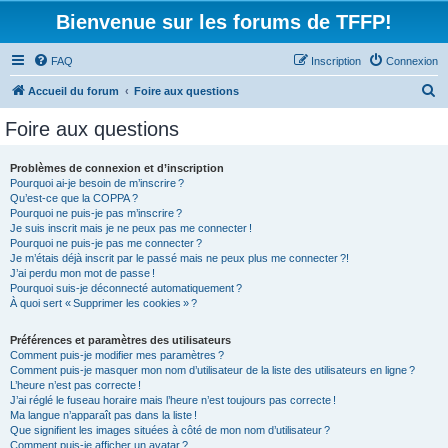
Bienvenue sur les forums de TFFP!
FAQ
Inscription
Connexion
R
Accueil du forum
Foire aux questions
e
Foire aux questions
c
h
Problèmes de connexion et d’inscription
Pourquoi ai-je besoin de m’inscrire ?
e
Qu’est-ce que la COPPA ?
r
Pourquoi ne puis-je pas m’inscrire ?
Je suis inscrit mais je ne peux pas me connecter !
c
Pourquoi ne puis-je pas me connecter ?
Je m’étais déjà inscrit par le passé mais ne peux plus me connecter ?!
h
J’ai perdu mon mot de passe !
e
Pourquoi suis-je déconnecté automatiquement ?
À quoi sert « Supprimer les cookies » ?
r
Préférences et paramètres des utilisateurs
Comment puis-je modifier mes paramètres ?
Comment puis-je masquer mon nom d’utilisateur de la liste des utilisateurs en ligne ?
L’heure n’est pas correcte !
J’ai réglé le fuseau horaire mais l’heure n’est toujours pas correcte !
Ma langue n’apparaît pas dans la liste !
Que signifient les images situées à côté de mon nom d’utilisateur ?
Comment puis-je afficher un avatar ?